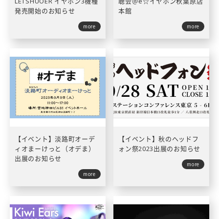
LETSHUOER イヤホン3機種
聴会＠e☆イヤホン秋葉原店
発売開始のお知らせ
本館
more
more
【イベント】淡路町オーデ
【イベント】秋のヘッドフ
ィオまーけっと（オデま）
ォン祭2023出展のお知らせ
出展のお知らせ
more
more