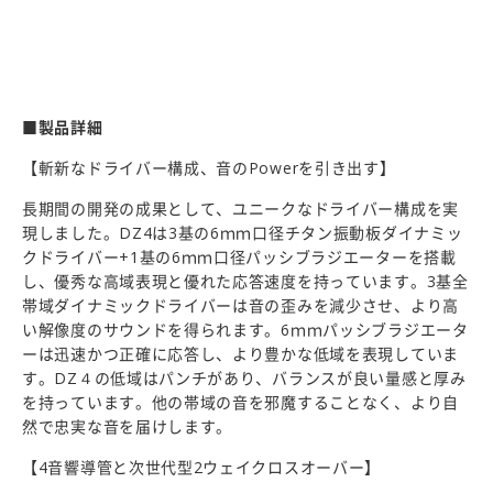
■製品詳細
【斬新なドライバー構成、音のPowerを引き出す】
長期間の開発の成果として、ユニークなドライバー構成を実
現しました。DZ4は3基の6ｍｍ口径チタン振動板ダイナミッ
クドライバー+1基の6ｍｍ口径パッシブラジエーターを搭載
し、優秀な高域表現と優れた応答速度を持っています。3基全
帯域ダイナミックドライバーは音の歪みを減少させ、より高
い解像度のサウンドを得られます。6ｍｍパッシブラジエータ
ーは迅速かつ正確に応答し、より豊かな低域を表現していま
す。DZ４の低域はパンチがあり、バランスが良い量感と厚み
を持っています。他の帯域の音を邪魔することなく、より自
然で忠実な音を届けします。
【4音響導管と次世代型2ウェイクロスオーバー】