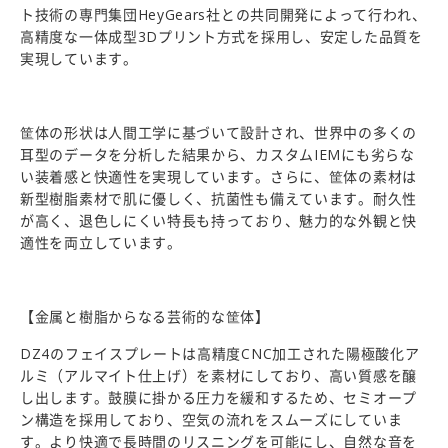
ト技術の専門集団HeyGears社との共同開発によって行われ、
高精度な一体成型3Dプリント方式を採用し、安定した品質を
実現しています。
筐体の形状は人間工学に基づいて設計され、世界中の多くの
耳型のデータを分析した結果から、カスタムIEMにも劣らな
い装着感と快適性を実現しています。さらに、筐体の素材は
新型樹脂素材で肌に優しく、抗菌性も備えています。耐久性
が高く、退色しにくい特長も持っており、魅力的な外観と快
適性を両立しています。
【金属と樹脂からなる芸術的な筐体】
DZ4のフェイスプレートは高精度CNC加工された陽極酸化ア
ルミ（アルマイト仕上げ）を素材にしており、高い質感を醸
し出します。鼓膜に掛かる圧力を緩和するため、セミオープ
ン構造を採用しており、空気の流れをスムーズにしていま
す。より快適で長時間のリスニングを可能にし、自然な音を