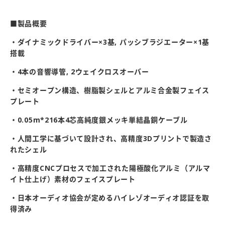
■製品概要
・ダイナミックドライバー×3基, パッシブラジエーター×1基
搭載
・4本の音響導管, 2ウェイクロスオーバー
・セミオープン構造、樹脂製シェルとアルミ合金製フェイス
プレート
・0.05m*216本4芯高純度銀メッキ単結晶銅ケーブル
・人間工学に基づいて設計され、高精度3Dプリントで製造さ
れたシェル
・高精度CNCプロセスで加工された陽極酸化アルミ（アルマ
イト仕上げ）素材のフェイスプレート
・日本オーディオ協会が定めるハイレゾオーディオ認証を取
得済み