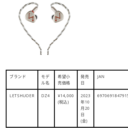
ブランド
モデ
希望小
発売
JAN
ル名
売価格
日
LETSHUOER
DZ4
¥14
,00
0
2023
697069184791
(税込)
年10
月20
日
(金)