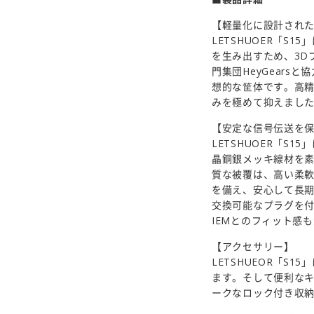
【軽量化に設計され
LETSHUOER「S
を生み出すため、3D
門集団HeyGear
想的な筐体です。高精
みを極めて抑えまし
【安定な信号伝送を
LETSHUOER「S
晶銅銀メッキ線材を素
質な被覆は、高い柔
を備え、安心して長期
交換可能なプラグを付
IEMとのフィット感
【アクセサリー】
LETSHUEOR「
ます。そして便利な
ークなロック付き収