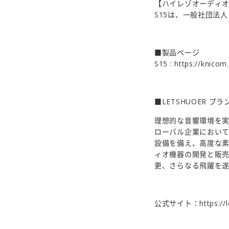
【ハイレゾオーディ
S15は、一般社団法
■製品ページ
S15 :
https://knicom.
■LETSHUOER ブ
理想的な音響環境を実
ローバル企業において
設備を備え、高度な
ィオ機器の開発と販売を
更、さらなる飛躍を
公式サイト：
https://