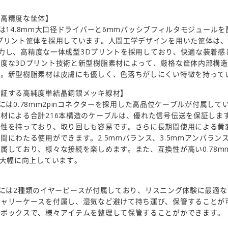
た高精度な筐体】
15」は14.8mm大口径ドライバーと6mmパッシブフィルタモジュール
プリント筐体を採用しています。人間工学デザインを用いた筐体は、
sと協力し、高精度な一体成型3Dプリントを採用しており、快適な装着
度な3Dプリント技術と新型樹脂素材によって、厳格な筐体内部構
た。新型樹脂素材は皮膚にも優しく、色落ちがしにくい特徴を持って
保証する高純度単結晶銅銀メッキ線材】
15」には0.78mm2pinコネクターを採用した高品位ケーブルが付属し
材による合計216本構造のケーブルは、優れた信号伝送を保証しま
軟性を持っており、取り回しも容易です。さらに長期間使用による黄
間にわたる使用ができます。2.5mmバランス、3.5mmアンバランス
属しており、様々な接続を楽しめます。また、互換性が高い0.78mm
も大幅に向上しています。
S15」には2種類のイヤーピースが付属しており、リスニング体験に最適
キャリーケースを付属し、湿気など避けて持ち運び、保管することが
納ボックスで、様々アイテムを整理して保管することがかできます。