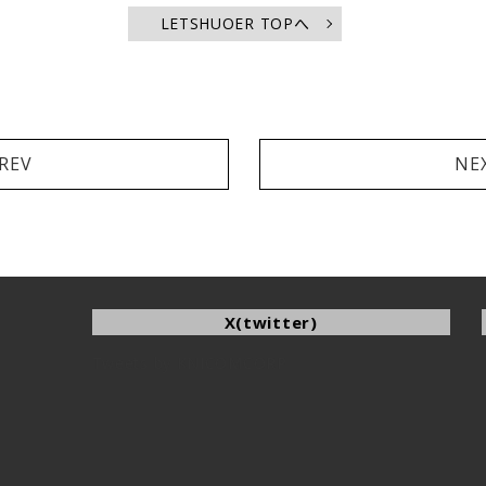
LETSHUOER TOPへ
REV
NE
X(twitter)
Tweets by KNICOMCORP