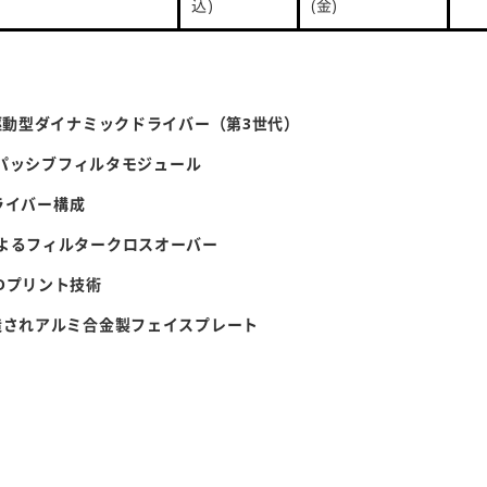
込)
(金)
界駆動型ダイナミックドライバー（第3世代）
c」パッシブフィルタモジュール
ドライバー構成
よるフィルタークロスオーバー
Dプリント技術
造されアルミ合金製フェイスプレート