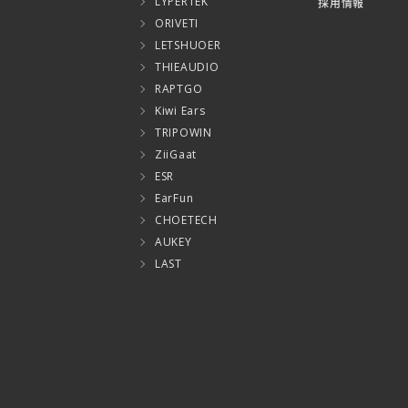
LYPERTEK
採用情報
ORIVETI
LETSHUOER
THIEAUDIO
RAPTGO
Kiwi Ears
TRIPOWIN
ZiiGaat
ESR
EarFun
CHOETECH
AUKEY
LAST