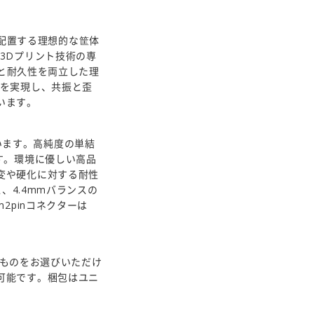
を配置する理想的な筐体
3Dプリント技術の専
感と耐久性を両立した理
造を実現し、共振と歪
います。
ています。高純度の単結
す。環境に優しい高品
変や硬化に対する耐性
、4.4mmバランスの
2pinコネクターは
なものをお選びいただけ
可能です。梱包はユニ