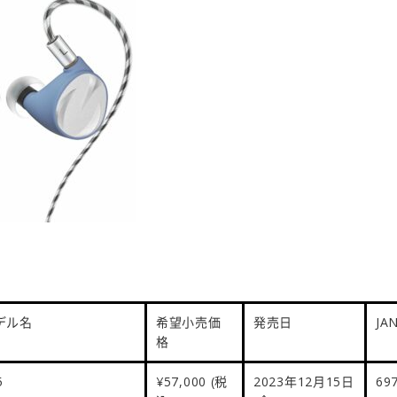
デル名
希望小売価
発売日
JA
格
5
¥57,000
(税
2023
年12
月15
日
69