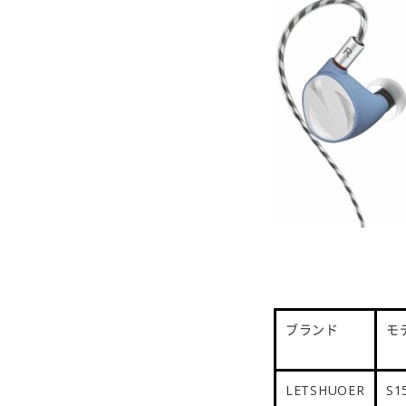
ブランド
モ
LETSHUOER
S1