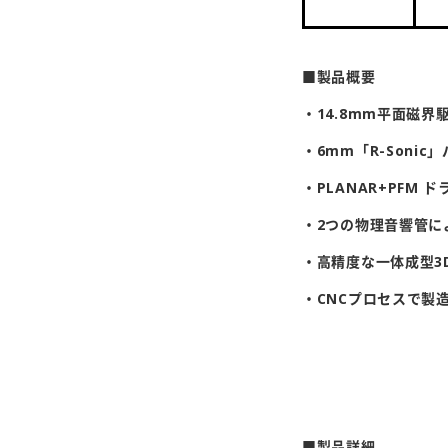
■製品概要
・14.8mm平面磁
・6mm「R-Soni
・PLANAR+PFM 
・2つの物理音響管に
・高精度な一体成型3
・CNCプロセスで製
■製品詳細