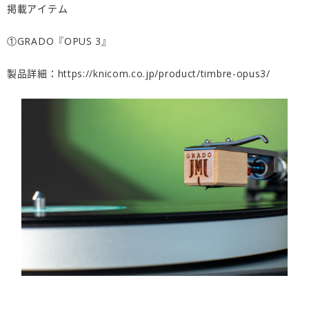
掲載アイテム
①GRADO『OPUS 3』
製品詳細：
https://knicom.co.jp/product/timbre-opus3/