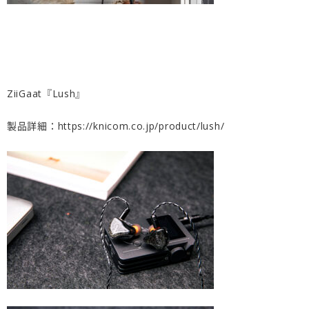
ZiiGaat『Lush』
製品詳細：
https://knicom.co.jp/product/lush/