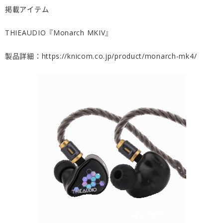
掲載アイテム
THIEAUDIO『Monarch MKIV』
製品詳細：
https://knicom.co.jp/product/monarch-mk4/