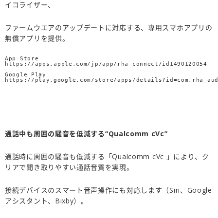
イコライザー、
ファームウエアのアップデートに対応する、専用スマホアプリの
無償アプリを提供。
App
https://
app
s.
app
le.com/jp/
app
/rha-connect/id1490120054
https://play.google.com/store/
app
s/details?id=com.rha_au
通話中も周囲の騒音を低減する“
Qualcomm cVc
”
通話時に周囲の騒音も低減する「Qualcomm cVc 」により、ク
リアで聞き取りやすい通話音質を実現。
接続デバイスのスマート音声操作にも対応します（Siri、Google
アシスタント、Bixby）。