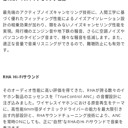
最先端のアクティブノイズキャンセリング技術に、人間工学に基
づく優れたフィッティング性能によるノイズアイソレーション設
計の相乗効果が加わり、類をみないノイズキャンセリング性能を
実現。飛行機のエンジン音や地下鉄の騒音、さらに空調ノイズや
パソコンのタイピング音まで、様々な騒音を低減します。また、
適正な音量で音楽リスニングができるので、難聴防止にも有効で
す。
RHA Hi-Fi
サウンド
そのオーディオ性能に高い評価を得てきた、RHAが誇る数々のイ
ヤホン製品のエッセンスを『TrueControl ANC』の音響設計に
注ぎ込みました。ワイヤレスイヤホンにおける原音再生をテーマ
に、高性能6mm径ダイナミックドライバーの能力を最大限引き
出す内部設計と、RHAサウンドチューニング技術により、ANC
を常時ONにしても、正に“自然”なRHAのHi-Fiサウンドで音楽を
奏でます。