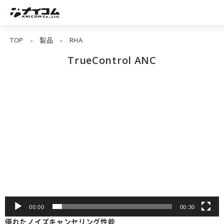
TOP
製品
RHA
>
>
TrueControl ANC
動
画
プ
レ
ー
ヤ
ー
00:00
00:30
優れたノイズキャンセリング性能