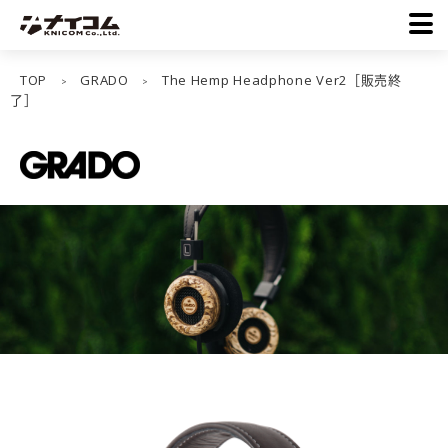
TOP
GRADO
The Hemp Headphone Ver2［販売終
>
>
了］