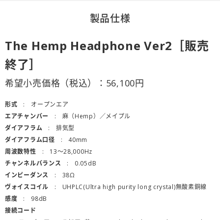
製品仕様
The Hemp Headphone Ver2［販売
終了］
希望小売価格（税込）：
56,100
円
形式
オープンエア
エアチャンバー
麻（Hemp）／メイプル
ダイアフラム
排気型
ダイアフラム口径
40mm
周波数特性
13〜28,000Hz
チャンネルバランス
0.05dB
インピーダンス
38Ω
ヴォイスコイル
UHPLC(Ultra high purity long crystal)無酸素銅線
感度
98dB
接続コード