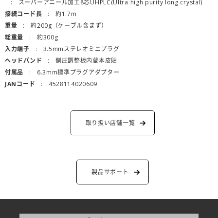
スーパーアニール加工8芯UHPLC(Ultra high purity long crystal)
接続コード長
約1.7m
重量
約200g（ケーブル含まず）
総重量
約300g
入力端子
3.5mmステレオミニプラグ
ヘッドバンド
側圧調整板内蔵本皮貼
付属品
6.3mm標準プラグアダプター
JANコード
4528114020609
取り扱い店舗一覧
製品サポート