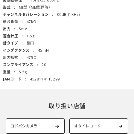
周波数特性
10Hz-55,000Hz
形式
MI型（MM型同等）
チャンネルセパレーション
30dB (1KHz)
適合負荷
47kΩ
出力
5mV
適合針圧
1.5g
針タイプ
楕円
インダクタンス
45mH
出力抵抗
475Ω
コンプライアンス
20
重量
5.5g
JANコード
4528114115299
取り扱い店舗
ヨドバシカメラ
オタイレコード