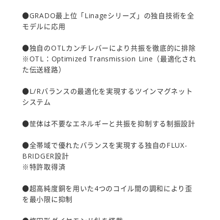
●GRADO最上位「Linageシリーズ」の独自技術を全
モデルに応用
●独自のOTLカンチレバーにより共振を徹底的に排除
※OTL：Optimized Transmission Line（最適化され
た伝送経路）
●L/Rバランスの最適化を実現するツインマグネット
システム
●筐体は不要なエネルギーと共振を抑制する制振設計
●全帯域で優れたバランスを実現する独自のFLUX-
BRIDGER設計
※特許取得済
●超高純度銅を用いた4つのコイル間の調和により歪
を最小限に抑制