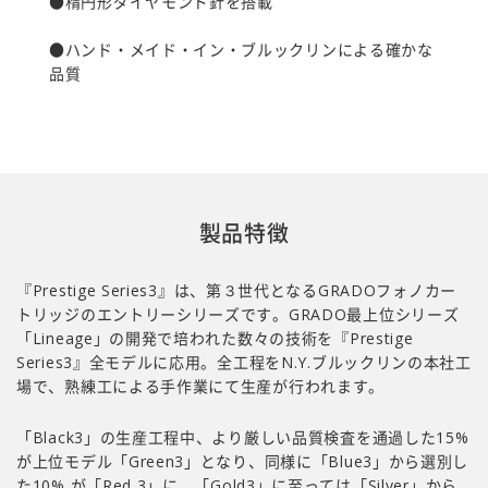
●楕円形ダイヤモンド針を搭載
●ハンド・メイド・イン・ブルックリンによる確かな
品質
製品特徴
『Prestige Series3』は、第３世代となるGRADOフォノカー
トリッジのエントリーシリーズです。GRADO最上位シリーズ
「Lineage」の開発で培われた数々の技術を『Prestige
Series3』全モデルに応用。全工程をN.Y.ブルックリンの本社工
場で、熟練工による手作業にて生産が行われます。
「Black3」の生産工程中、より厳しい品質検査を通過した15%
が上位モデル「Green3」となり、同様に「Blue3」から選別し
た10% が「Red 3」に。「Gold3」に至っては「Silver」から