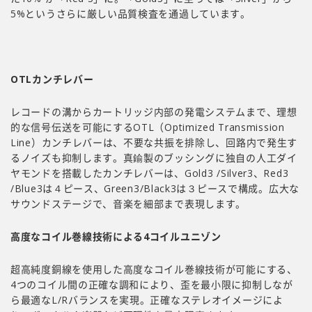
5%というさらに厳しい品質検査を通過しています。
OTL
カンチレバー
レコードの溝からカートリッジ内部の発電システムまで、理想
的な信号伝送を可能にするOTL（Optimized Transmission
Line）カンチレバーは、不要な共振を排除し、回路内で発生す
るノイズも抑制します。真鍮製のブッシングに独自の人工ダイ
ヤモンドを搭載したカンチレバーは、Gold3 /Silver3、Red3
/Blue3は４ピース、Green3/Black3は３ピースで構成。広大な
サウンドステージで、音楽を細部まで表現します。
高度なコイル巻線技術による4コイルユニゾン
超高純度銅線を使用した高度なコイル巻線技術が可能にする、
4つのコイル間の正確な調和により、歪を最小限に抑制しなが
ら最適なL/Rバランスを実現。正確なステレオイメージによ