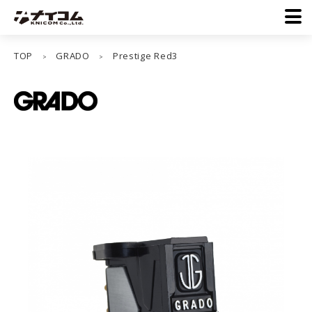
TOP
GRADO
Prestige Red3
>
>