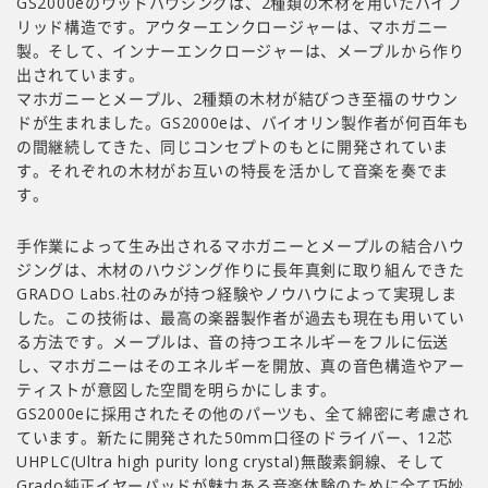
GS2000eのウッドハウジングは、2種類の木材を用いたハイブ
リッド構造です。アウターエンクロージャーは、マホガニー
製。そして、インナーエンクロージャーは、メープルから作り
出されています。
マホガニーとメープル、2種類の木材が結びつき至福のサウン
ドが生まれました。GS2000eは、バイオリン製作者が何百年も
の間継続してきた、同じコンセプトのもとに開発されていま
す。それぞれの木材がお互いの特長を活かして音楽を奏でま
す。
手作業によって生み出されるマホガニーとメープルの結合ハウ
ジングは、木材のハウジング作りに長年真剣に取り組んできた
GRADO Labs.社のみが持つ経験やノウハウによって実現しま
した。この技術は、最高の楽器製作者が過去も現在も用いてい
る方法です。メープルは、音の持つエネルギーをフルに伝送
し、マホガニーはそのエネルギーを開放、真の音色構造やアー
ティストが意図した空間を明らかにします。
GS2000eに採用されたその他のパーツも、全て綿密に考慮され
ています。新たに開発された50mm口径のドライバー、12芯
UHPLC(Ultra high purity long crystal)無酸素銅線、そして
Grado純正イヤーパッドが魅力ある音楽体験のために全て巧妙