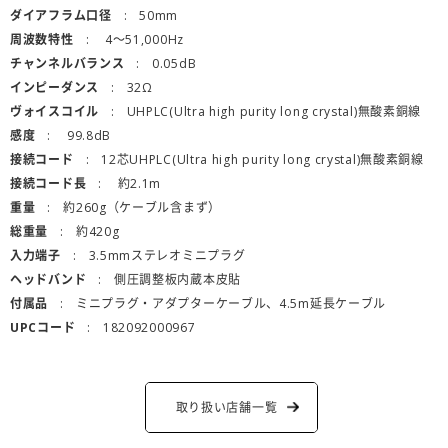
ダイアフラム口径
50mm
周波数特性
4〜51,000Hz
チャンネルバランス
0.05dB
インピーダンス
32Ω
ヴォイスコイル
UHPLC(Ultra high purity long crystal)無酸素銅線
感度
99.8dB
接続コード
12芯UHPLC(Ultra high purity long crystal)無酸素銅線
接続コード長
約2.1m
重量
約260g（ケーブル含まず）
総重量
約420g
入力端子
3.5mmステレオミニプラグ
ヘッドバンド
側圧調整板内蔵本皮貼
付属品
ミニプラグ・アダプターケーブル、4.5m延長ケーブル
UPCコード
182092000967
取り扱い店舗一覧