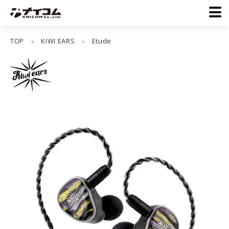
TOP
KIWI EARS
Etude
>
>