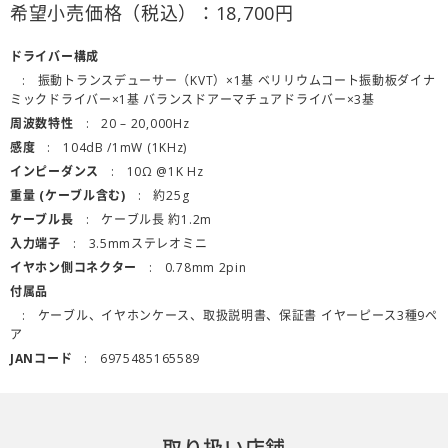
希望小売価格（税込）：
18,700
円
ドライバー構成
振動トランスデューサー（KVT）×1基 ベリリウムコート振動板ダイナ
ミックドライバー×1基 バランスドアーマチュアドライバー×3基
周波数特性
20 – 20,000Hz
感度
104dB /1mW (1KHz)
インピーダンス
10Ω @1K Hz
重量 (ケーブル含む)
約25g
ケーブル長
ケーブル長 約1.2m
入力端子
3.5mmステレオミニ
イヤホン側コネクター
0.78mm 2pin
付属品
ケーブル、イヤホンケース、取扱説明書、保証書 イヤーピース3種9ペ
ア
JANコード
6975485165589