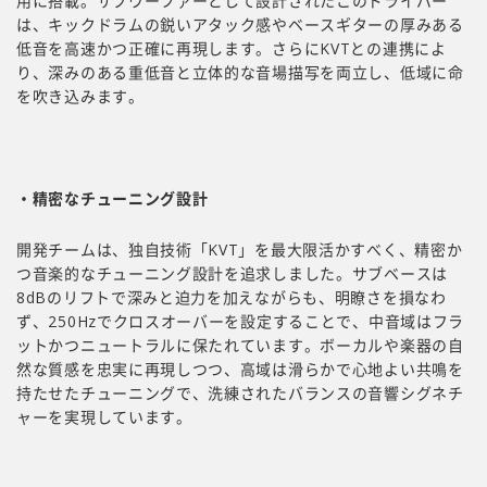
用に搭載。サブウーファーとして設計されたこのドライバー
は、キックドラムの鋭いアタック感やベースギターの厚みある
低音を高速かつ正確に再現します。さらにKVTとの連携によ
り、深みのある重低音と立体的な音場描写を両立し、低域に命
を吹き込みます。
・精密なチューニング設計
開発チームは、独自技術「KVT」を最大限活かすべく、精密か
つ音楽的なチューニング設計を追求しました。サブベースは
8dBのリフトで深みと迫力を加えながらも、明瞭さを損なわ
ず、250Hzでクロスオーバーを設定することで、中音域はフラ
ットかつニュートラルに保たれています。ボーカルや楽器の自
然な質感を忠実に再現しつつ、高域は滑らかで心地よい共鳴を
持たせたチューニングで、洗練されたバランスの音響シグネチ
ャーを実現しています。