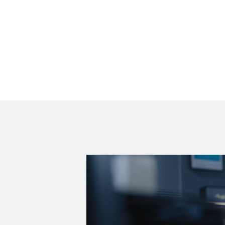
動
画
プ
レ
ー
ヤ