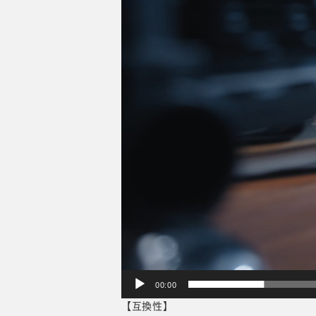
ー
00:00
【互換性】