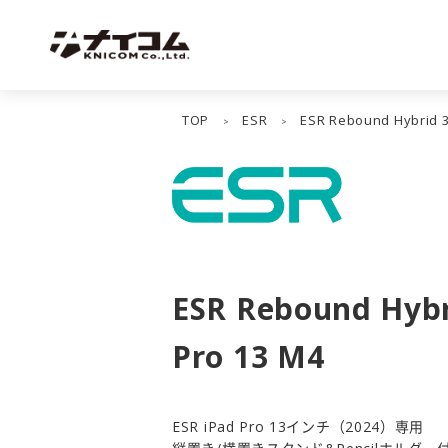
TOP
ESR
ESR Rebound Hybrid 3
>
>
ESR Rebound Hybr
Pro 13 M4
ESR iPad Pro 13インチ（2024）専用