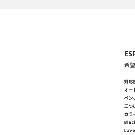
ES
希
対応
オー
ペン
三つ
カラ
Blac
Lav