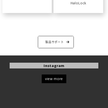
HaloLock
製品サポート
Instagram
view more