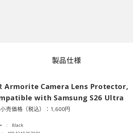
製品仕様
R Armorite Camera Lens Protector,
mpatible with Samsung S26 Ultra
望小売価格（税込）：
1,600
円
ー
Black