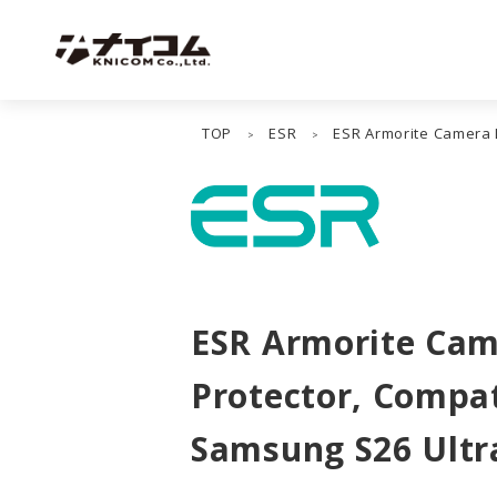
TOP
ESR
ESR Armorite Camera 
>
>
ESR Armorite Cam
Protector, Compat
Samsung S26 Ultr