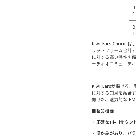
B
3
B
T
Kiwi Ears Cho
ラットフォーム合計で
に対する高い感性を
ーディオコミュニテ
Kiwi Earsが掲
に対する知見を融合するこ
向けた、魅力的なIE
■製品概要
・正確なHi-Fiサウ
・温かみがあり、バ