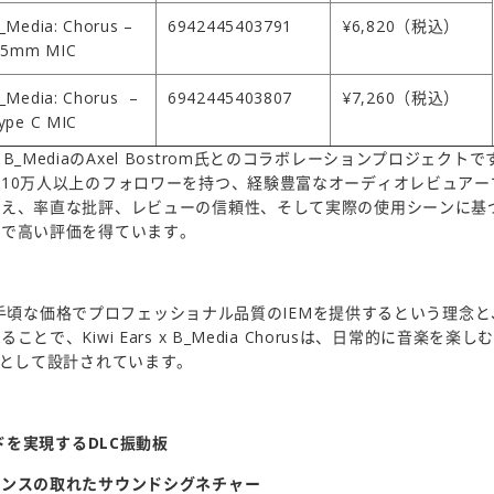
_Media: Chorus –
6942445403791
¥6,820（税込）
.5mm MIC
_Media: Chorus –
6942445403807
¥7,260（税込）
ype C MIC
rusは、B_MediaのAxel Bostrom氏とのコラボレーションプロジェクト
10万人以上のフォロワーを持つ、経験豊富なオーディオレビュアーで
備え、率直な批評、レビューの信頼性、そして実際の使用シーンに基
ィで高い評価を得ています。
げる、手頃な価格でプロフェッショナル品質のIEMを提供するという理念と、
とで、Kiwi Ears x B_Media Chorusは、日常的に音楽を
Mとして設計されています。
ンドを実現するDLC振動板
ランスの取れたサウンドシグネチャー