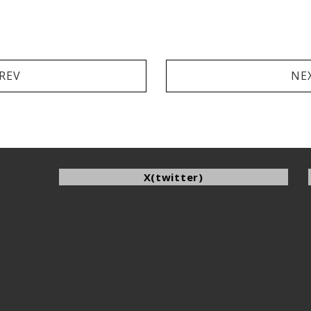
REV
NE
X(twitter)
Tweets by KNICOMCORP