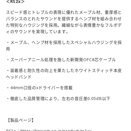
＜
RS2x
＞
スピード感とトレブルの表現に優れたメープル材、重厚感と
バランスのとれたサウンドを提供するヘンプ材を組み合わせ
た特別なハウジングを採用。繊細ながら表情豊かなフルボデ
ィのサウンドを実現しています。
・メープル、ヘンプ材を採用したスペシャルハウジングを採
用
・スーパーアニール処理を施した新開発OFC8芯ケーブル
・装着感と耐久性の向上を果たしたホワイトスティッチ本皮
ヘッドバンド
・44mm口径のxドライバーを搭載
・徹底した品質管理により、左右の音圧差0.05dB以下
【製品ページ】
RS1x：
https://knicom.co.jp/product/rs1x/